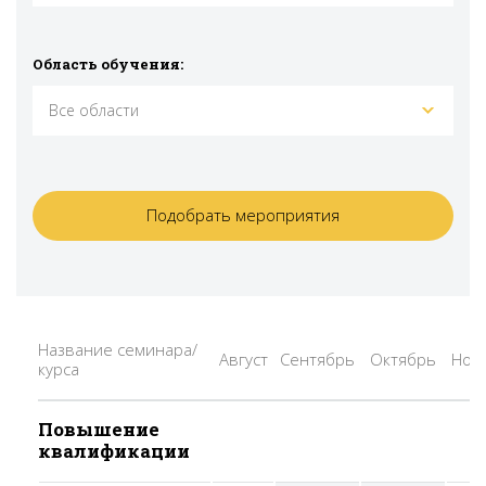
Область обучения:
Все области
Название семинара/
Август
Сентябрь
Октябрь
Ноя
курса
Повышение
квалификации