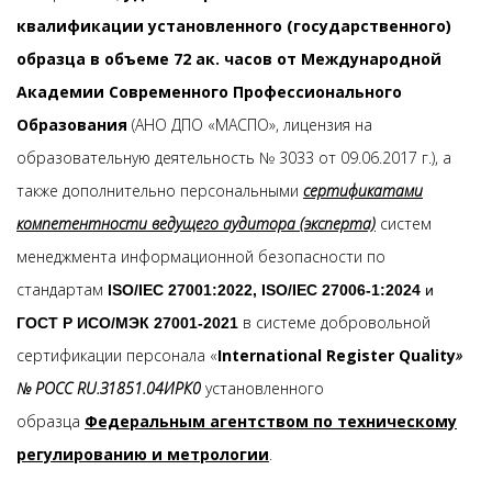
квалификации установленного (государственного)
образца в объеме 72 ак. часов от Международной
Академии Современного Профессионального
Образования
(АНО ДПО «МАСПО», лицензия на
образовательную деятельность № 3033 от 09.06.2017 г.), а
также дополнительно персональными
сертификатами
компетентности ведущего аудитора (эксперта)
систем
менеджмента информационной безопасности по
стандартам
ISO/IEC 27001:2022, ISO/IEC 27006-1:2024
и
в системе добровольной
ГОСТ Р ИСО/МЭК 27001-2021
сертификации персонала «
International Register Quality
»
№ РОСС RU.З1851.04ИРК0
установленного
образца
Федеральным агентством по техническому
регулированию и метрологии
.