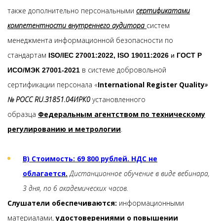
также дополнительно персональными
сертификатами
компетентности внутреннего аудитора
систем
менеджмента информационной безопасности по
стандартам
ISO/IEC 27001:2022, ISO 19011:2026
и
ГОСТ Р
в системе добровольной
ИСО/МЭК 27001-2021
сертификации персонала «
International Register Quality
»
№ РОСС RU.З1851.04ИРК0
установленного
образца
Федеральным агентством по техническому
регулированию и метрологии
.
В) Стоимость: 69 800 рублей. НДС не
облагается
.
Дистанционное обучение в виде вебинара,
3 дня, по 6 академических часов.
Слушатели обеспечиваются:
информационными
материалами,
удостоверениями о повышении