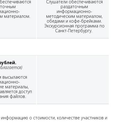
беспечиваются
Слушатели обеспечиваются
аточным
раздаточным
ационно-
информационно-
м материалом.
методическим материалом,
обедами и кофе-брейками.
Экскурсионная программа по
Санкт-Петербургу.
 рублей.
облагается)
м высылаются
ационно-
ие материалы,
авляется доступ
ания файлов.
 информацию о стоимости, количестве участников и