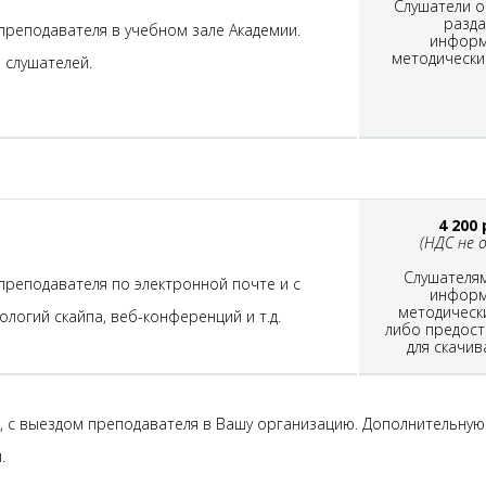
Слушатели о
разд
реподавателя в учебном зале Академии.
информ
методически
 слушателей.
4 200
(НДС не 
Слушателя
реподавателя по электронной почте и с
информ
методическ
огий скайпа, веб-конференций и т.д.
либо предост
для скачив
, с выездом преподавателя в Вашу организацию. Дополнительную
.