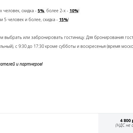
х человек, скидка -
5%
, более 2-х -
10%
!
 5 человек и более, скидка -
15%
!
м выбрать или забронировать гостиницу. Для бронирования гос
альный), с 9:30 до 17:30 кроме субботы и воскресенья (время моско
шателей и партнеров!
4 800
(НДС не 