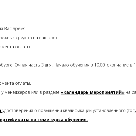
я Вас время.
нежных средств на наш счет.
омента оплаты.
урге. Очная часть 3 дня. Начало обучения в 10.00, окончание в 1
омента оплаты.
е у менеджеров или в разделе
«Календарь мероприятий»
на са
я
удостоверения о повышении квалификации установленного (госу
ертификаты по теме курса обучения.