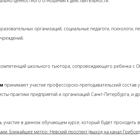
льно-ценностного отношения к действительности.
образовательных организаций, социальные педагоги, психологи, 
чреждений.
компетенций школьного тьютора, сопровождающего ребенка с О
мм
принимают участие профессорско-преподавательский состав уч
исты-практики предприятий и организаций Санкт-Петербурга, и д
ь участие в данном обучающем курсе, который будет проходить 
емии. Ближайшее метро: Невский проспект (выход на канал Грибоед