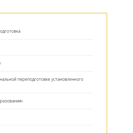
одготовка
е
нальной переподготовке установленного
бразования»