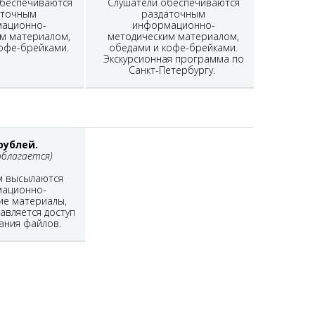
беспечиваются
Слушатели обеспечиваются
аточным
раздаточным
ационно-
информационно-
м материалом,
методическим материалом,
офе-брейками.
обедами и кофе-брейками.
Экскурсионная программа по
Санкт-Петербургу.
 рублей.
облагается)
м высылаются
ационно-
ие материалы,
авляется доступ
ания файлов.