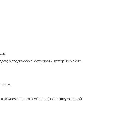
сом;
задач; методические материалы, которые можно
енинга.
 (государственного образца) по вышеуказанной