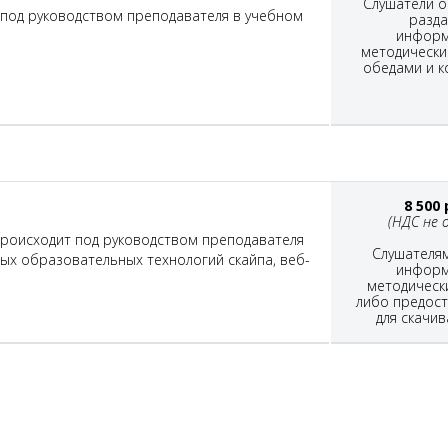
Слушатели о
 под руководством преподавателя в учебном
разд
информ
методически
обедами и к
8 500
(НДС не 
роисходит под руководством преподавателя
Слушателя
ых образовательных технологий скайпа, веб-
информ
методическ
либо предост
для скачив