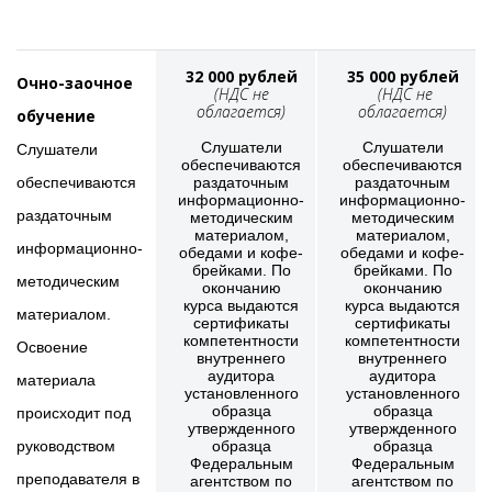
32 000 рублей
35 000 рублей
Очно-заочное
(НДС не
(НДС не
облагается)
облагается)
обучение
Слушатели
Слушатели
Слушатели
обеспечиваются
обеспечиваются
обеспечиваются
раздаточным
раздаточным
информационно-
информационно-
раздаточным
методическим
методическим
материалом,
материалом,
информационно-
обедами и кофе-
обедами и кофе-
брейками. По
брейками. По
методическим
окончанию
окончанию
курса выдаются
курса выдаются
материалом.
сертификаты
сертификаты
компетентности
компетентности
Освоение
внутреннего
внутреннего
аудитора
аудитора
материала
установленного
установленного
образца
образца
происходит под
утвержденного
утвержденного
руководством
образца
образца
Федеральным
Федеральным
преподавателя в
агентством по
агентством по