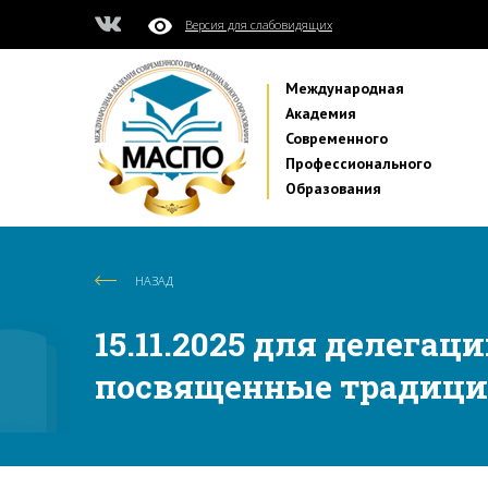
Версия для слабовидящих
Международная
Академия
Современного
Профессионального
Образования
НАЗАД
15.11.2025 для делегац
посвященные традици